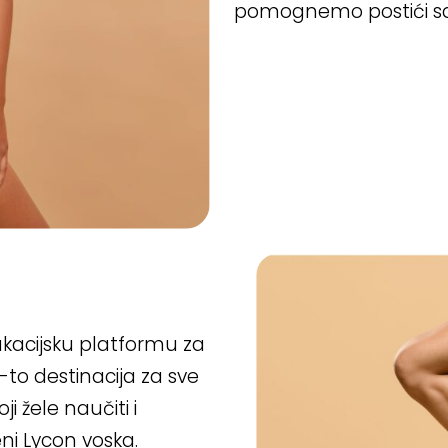
pomognemo postići sa
dukacijsku platformu za
-to destinacija za sve
ji žele naučiti i
eni Lycon voska.