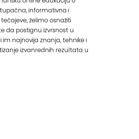
vrhunsku online edukaciju o
stupačna, informativna i
 tečajeve, želimo osnažiti
e da postignu izvrsnost u
 im najnovija znanja, tehnike i
izanje izvanrednih rezultata u