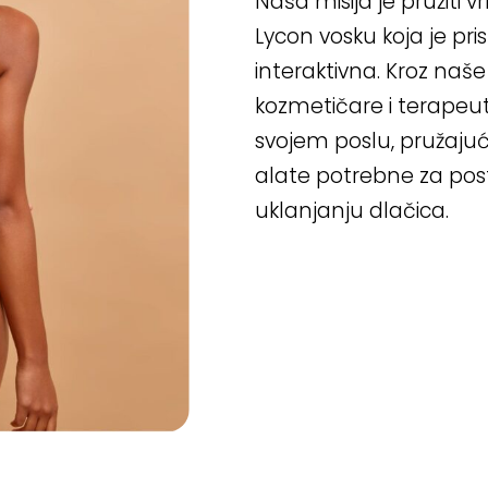
Naša misija je pružiti 
Lycon vosku koja je pri
interaktivna. Kroz naše
kozmetičare i terapeut
svojem poslu, pružajući
alate potrebne za post
uklanjanju dlačica.