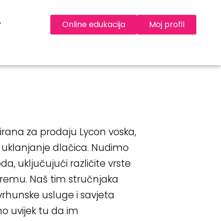
A
Online edukacija
Moj profil
zirana za prodaju Lycon voska,
 uklanjanje dlačica. Nudimo
a, uključujući različite vrste
premu. Naš tim stručnjaka
rhunske usluge i savjeta
mo uvijek tu da im