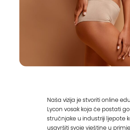
Naša vizija je stvoriti online e
Lycon vosak koja će postati go
stručnjake u industriji ljepote ko
usavršiti svoje vještine u primj