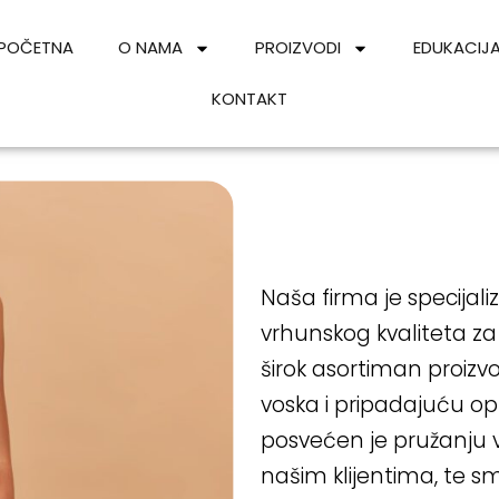
POČETNA
O NAMA
PROIZVODI
EDUKACIJ
KONTAKT
Sign in
Sign up
Sign in
Don’t have an account?
Sign up
Naša firma je specijali
vrhunskog kvaliteta za
širok asortiman proizvod
voska i pripadajuću o
posvećen je pružanju v
našim klijentima, te s
Lost your password?
Remember me