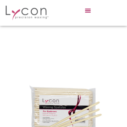
Sign in
Sign up
Sign in
Don’t have an account?
Sign up
Lost your password?
Remember me