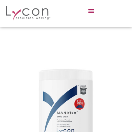
Sign in
Sign up
Sign in
Don’t have an account?
Sign up
Lost your password?
Remember me